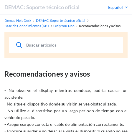
DEMAC: Soporte técnico oficial
Español
Demac HelpDesk
DEMAC: Soporte técnico oficial
Base de Conocimientos (KB)
OnlyYou Neo
Recomendaciones y avisos
Recomendaciones y avisos
- No observe el display mientras conduce, podria causar un
accidente.
- No situe el dispositivo donde su visión se vea obstaculizada.
- No utilize el dispositivo por un largo periodo de tiempo con el
vehículo parado.
- Asegurese que conecta el cable de alimentación correctamente.
- Procure guardar y no dejar a la vista el dispositivo cuando no sea